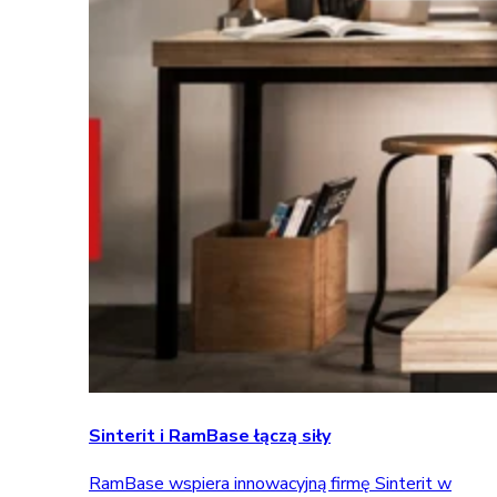
Sinterit i RamBase łączą siły
RamBase wspiera innowacyjną firmę Sinterit w