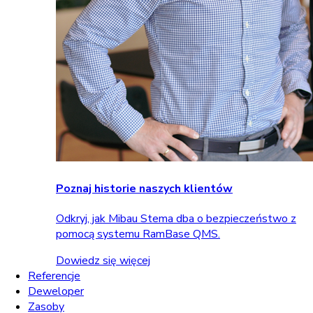
Poznaj historie naszych klientów
Odkryj, jak Mibau Stema dba o bezpieczeństwo z
pomocą systemu RamBase QMS.
Dowiedz się więcej
Referencje
Deweloper
Zasoby