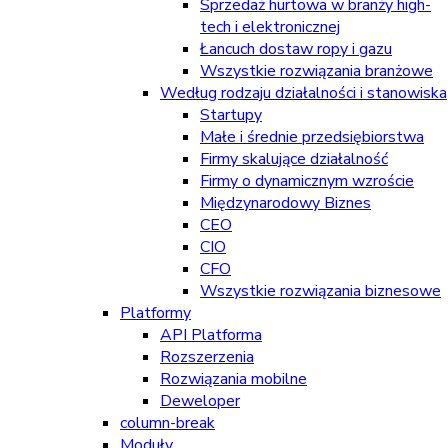
Sprzedaż hurtowa w branży high-
tech i elektronicznej
Łancuch dostaw ropy i gazu
Wszystkie rozwiązania branżowe
Według rodzaju działalności i stanowiska
Startupy
Małe i średnie przedsiębiorstwa
Firmy skalujące działalność
Firmy o dynamicznym wzroście
Międzynarodowy Biznes
CEO
CIO
CFO
Wszystkie rozwiązania biznesowe
Platformy
API Platforma
Rozszerzenia
Rozwiązania mobilne
Deweloper
column-break
Moduły