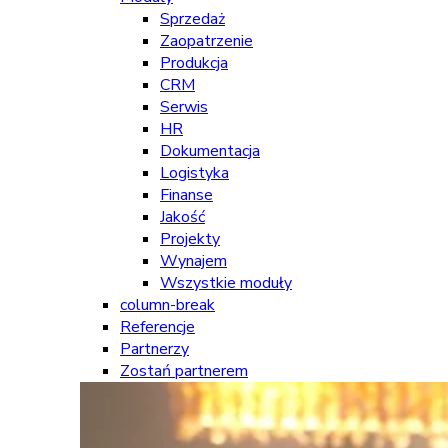
Sprzedaż
Zaopatrzenie
Produkcja
CRM
Serwis
HR
Dokumentacja
Logistyka
Finanse
Jakość
Projekty
Wynajem
Wszystkie moduły
column-break
Referencje
Partnerzy
Zostań partnerem